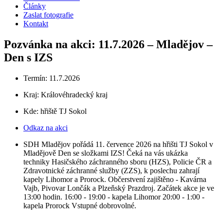
Články
Zaslat fotografie
Kontakt
Pozvánka na akci: 11.7.2026 – Mladějov –
Den s IZS
Termín: 11.7.2026
Kraj:
Královéhradecký kraj
Kde: hřiště TJ Sokol
Odkaz na akci
SDH Mladějov pořádá 11. července 2026 na hřišti TJ Sokol v
Mladějově Den se složkami IZS! Čeká na vás ukázka
techniky Hasičského záchranného sboru (HZS), Policie ČR a
Zdravotnické záchranné služby (ZZS), k poslechu zahrají
kapely Lihomor a Prorock. Občerstvení zajištěno - Kavárna
Vajb, Pivovar Lončák a Plzeňský Prazdroj. Začátek akce je ve
13:00 hodin. 16:00 - 19:00 - kapela Lihomor 20:00 - 1:00 -
kapela Prorock Vstupné dobrovolné.