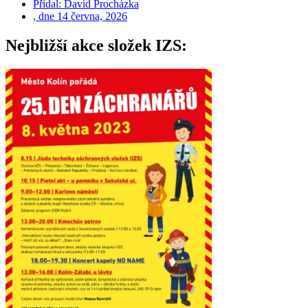
Přidal:
David Procházka
, dne
14 června, 2026
Nejbližší akce složek IZS: