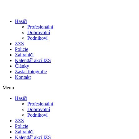
Přejít
k
obsahu
Hasiči
Profesionální
Dobrovolní
Podnikoví
ZZS
Policie
Zahraničí
Kalendář akcí IZS
Články
Zaslat fotografie
Kontakt
Menu
Hasiči
Profesionální
Dobrovolní
Podnikoví
ZZS
Policie
Zahraničí
Kalendář akcí IZS