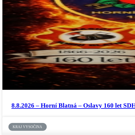
8.8.2026 – Horní Blatná – Oslavy 160 let SD
KRAJ VYSOČINA