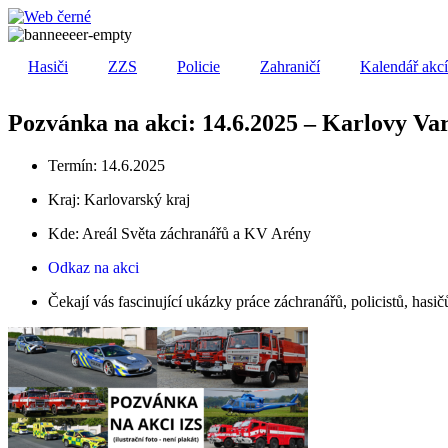
Přejít
k
obsahu
Hasiči
ZZS
Policie
Zahraničí
Kalendář akc
Pozvánka na akci: 14.6.2025 – Karlovy Va
Termín: 14.6.2025
Kraj:
Karlovarský kraj
Kde: Areál Světa záchranářů a KV Arény
Odkaz na akci
Čekají vás fascinující ukázky práce záchranářů, policistů, hasičů