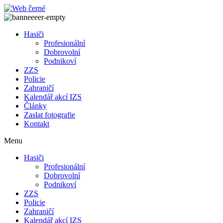
Přejít
k
obsahu
Hasiči
Profesionální
Dobrovolní
Podnikoví
ZZS
Policie
Zahraničí
Kalendář akcí IZS
Články
Zaslat fotografie
Kontakt
Menu
Hasiči
Profesionální
Dobrovolní
Podnikoví
ZZS
Policie
Zahraničí
Kalendář akcí IZS