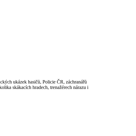
ických ukázek hasičů, Policie ČR, záchranářů
několika skákacích hradech, trenažérech nárazu i