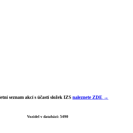
tní seznam akcí s účastí složek IZS
naleznete ZDE →
Vozidel v databázi: 5490