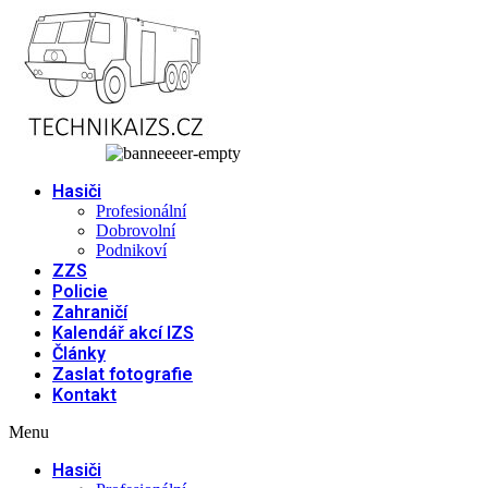
Přejít
k
obsahu
Hasiči
Profesionální
Dobrovolní
Podnikoví
ZZS
Policie
Zahraničí
Kalendář akcí IZS
Články
Zaslat fotografie
Kontakt
Menu
Hasiči