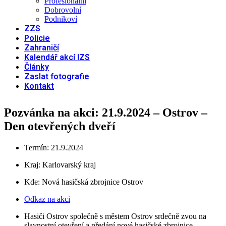
Profesionální
Dobrovolní
Podnikoví
ZZS
Policie
Zahraničí
Kalendář akcí IZS
Články
Zaslat fotografie
Kontakt
Pozvánka na akci: 21.9.2024 – Ostrov –
Den otevřených dveří
Termín: 21.9.2024
Kraj:
Karlovarský kraj
Kde: Nová hasičská zbrojnice Ostrov
Odkaz na akci
Hasiči Ostrov společně s městem Ostrov srdečně zvou na
slavnostní otevření a předání nové hasičské zbrojnice.