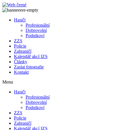
Přejít
k
obsahu
Hasiči
Profesionální
Dobrovolní
Podnikoví
ZZS
Policie
Zahraničí
Kalendář akcí IZS
Články
Zaslat fotografie
Kontakt
Menu
Hasiči
Profesionální
Dobrovolní
Podnikoví
ZZS
Policie
Zahraničí
Kalendář akcí IZS