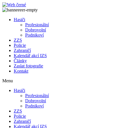
Přejít
k
obsahu
Hasiči
Profesionální
Dobrovolní
Podnikoví
ZZS
Policie
Zahraničí
Kalendář akcí IZS
Články
Zaslat fotografie
Kontakt
Menu
Hasiči
Profesionální
Dobrovolní
Podnikoví
ZZS
Policie
Zahraničí
Kalendář akcí IZS