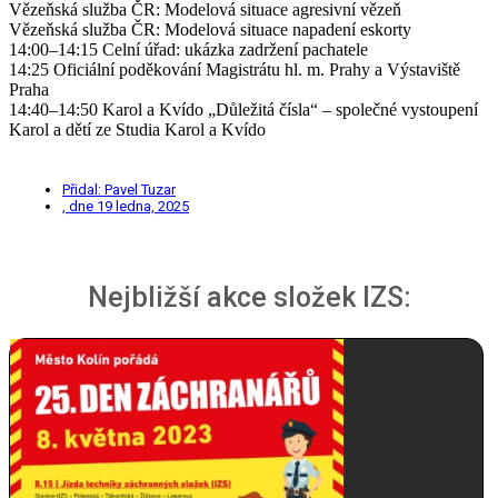
Vězeňská služba ČR: Modelová situace agresivní vězeň
Vězeňská služba ČR: Modelová situace napadení eskorty
14:00–14:15 Celní úřad: ukázka zadržení pachatele
14:25 Oficiální poděkování Magistrátu hl. m. Prahy a Výstaviště
Praha
14:40–14:50 Karol a Kvído „Důležitá čísla“ – společné vystoupení
Karol a dětí ze Studia Karol a Kvído
Přidal:
Pavel Tuzar
, dne
19 ledna, 2025
Nejbližší akce složek IZS: