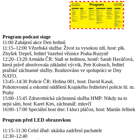
Program podcast stage
11:00 Zahájení akce Den hrdinů
11:15–12:00 Vězeňská služba: Život za vysokou zdí, host: plk.
Zbyšek Trepeš, ředitel Vazební věznice Praha-Ruzyně
12:20–13:20 Armáda ČR: Staň se hrdinou, hosté: Sarah Haváčová,
která právě absolvovala základní výcvik, Petr Kolouch, ředitel
pražské záchranné služby. Realizováno ve spolupráci se Dny
NATO.
13:45–14:30 Policie ČR: Hrdina 001, host: David Kasal,
Pohotovostní a eskortní oddělení Krajského ředitelství policie hl. m.
Prahy
15:00–15:45 Zdravotnická záchranná služba HMP: Nikdy na to
nejsi sám, host: Karel Kirs, záchranář, mluvčí
16:00–17:00 Speciální host dne: I kluci pláčou, host: Marián Jelínek
Program před LED obrazovkou
11:15–11:30 Celní úřad: ukázka zadržení pachatele
12:30–12:40