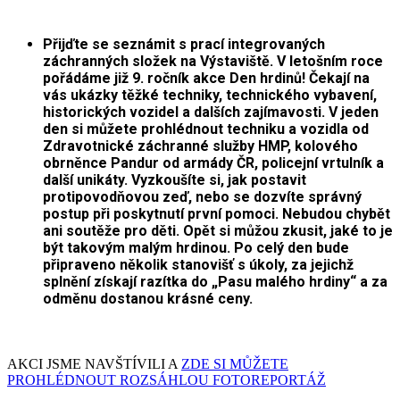
Přijďte se seznámit s prací integrovaných
záchranných složek na Výstaviště. V letošním roce
pořádáme již 9. ročník akce Den hrdinů! Čekají na
vás ukázky těžké techniky, technického vybavení,
historických vozidel a dalších zajímavosti. V jeden
den si můžete prohlédnout techniku a vozidla od
Zdravotnické záchranné služby HMP, kolového
obrněnce Pandur od armády ČR, policejní vrtulník a
další unikáty. Vyzkoušíte si, jak postavit
protipovodňovou zeď, nebo se dozvíte správný
postup při poskytnutí první pomoci. Nebudou chybět
ani soutěže pro děti. Opět si můžou zkusit, jaké to je
být takovým malým hrdinou. Po celý den bude
připraveno několik stanovišť s úkoly, za jejichž
splnění získají razítka do „Pasu malého hrdiny“ a za
odměnu dostanou krásné ceny.
AKCI JSME NAVŠTÍVILI A
ZDE SI MŮŽETE
PROHLÉDNOUT ROZSÁHLOU FOTOREPORTÁŽ