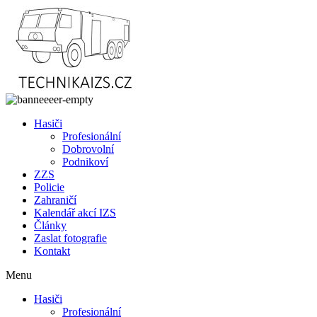
Přejít
k
obsahu
Hasiči
Profesionální
Dobrovolní
Podnikoví
ZZS
Policie
Zahraničí
Kalendář akcí IZS
Články
Zaslat fotografie
Kontakt
Menu
Hasiči
Profesionální