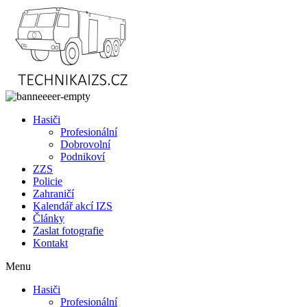
Přejít
k
obsahu
Hasiči
Profesionální
Dobrovolní
Podnikoví
ZZS
Policie
Zahraničí
Kalendář akcí IZS
Články
Zaslat fotografie
Kontakt
Menu
Hasiči
Profesionální