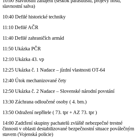
10:00 Slavnostní zahájení (seskok parašutistů, projevy hostí,
slavnostní salva)
10:40 Defilé historické techniky
11:10 Defilé AČR
11:40 Defilé zahraničích armád
11:50 Ukázka PČR
12:10 Ukázka 43. vp
12:25 Ukázka č. 1 Nadace – jízdní vlastnosti OT-64
12:40 Útok mechanizované čety
12:50 Ukázka č. 2 Nadace – Slovenské národní povstání
13:30 Záchrana odloučené osoby ( 4. brn.)
13:50 Odražení nepřítele ( 73. tpr + AZ 73. tpr )
14:00 Zadržení skupiny pachatelů zvláště nebezpečné trestné
činnosti v oblasti destabilizované bezpečnostní situace poválečným
stavem (Vojenská policie)