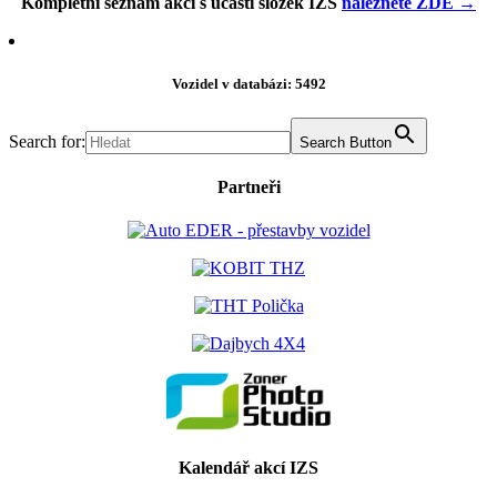
Kompletní seznam akcí s účastí složek IZS
naleznete ZDE →
Vozidel v databázi: 5492
Search for:
Search Button
Partneři
Kalendář akcí IZS