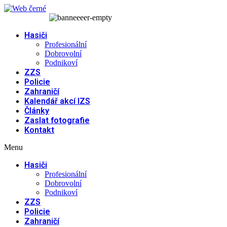
Přejít
k
obsahu
Hasiči
Profesionální
Dobrovolní
Podnikoví
ZZS
Policie
Zahraničí
Kalendář akcí IZS
Články
Zaslat fotografie
Kontakt
Menu
Hasiči
Profesionální
Dobrovolní
Podnikoví
ZZS
Policie
Zahraničí