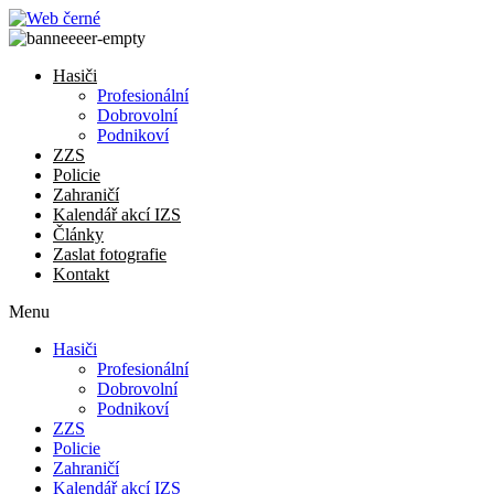
Přejít
k
obsahu
Hasiči
Profesionální
Dobrovolní
Podnikoví
ZZS
Policie
Zahraničí
Kalendář akcí IZS
Články
Zaslat fotografie
Kontakt
Menu
Hasiči
Profesionální
Dobrovolní
Podnikoví
ZZS
Policie
Zahraničí
Kalendář akcí IZS