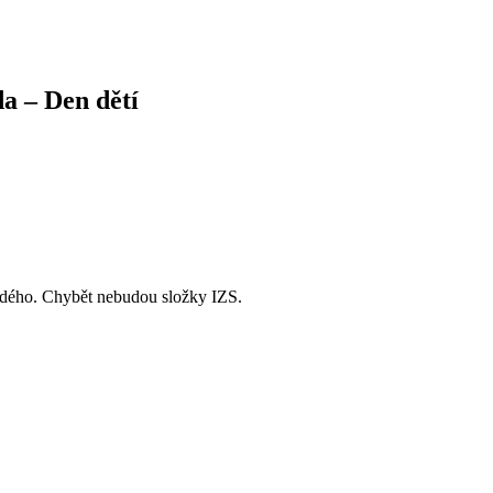
a – Den dětí
ždého. Chybět nebudou složky IZS.