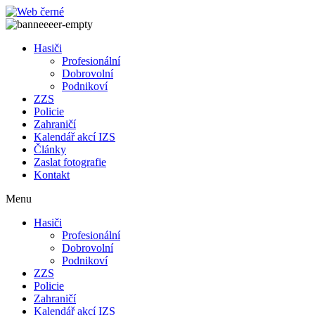
Přejít
k
obsahu
Hasiči
Profesionální
Dobrovolní
Podnikoví
ZZS
Policie
Zahraničí
Kalendář akcí IZS
Články
Zaslat fotografie
Kontakt
Menu
Hasiči
Profesionální
Dobrovolní
Podnikoví
ZZS
Policie
Zahraničí
Kalendář akcí IZS