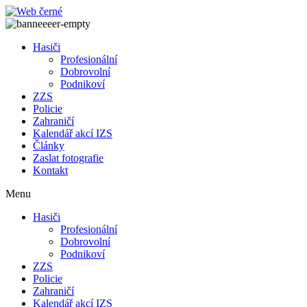
Přejít
k
obsahu
Hasiči
Profesionální
Dobrovolní
Podnikoví
ZZS
Policie
Zahraničí
Kalendář akcí IZS
Články
Zaslat fotografie
Kontakt
Menu
Hasiči
Profesionální
Dobrovolní
Podnikoví
ZZS
Policie
Zahraničí
Kalendář akcí IZS