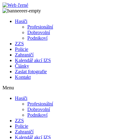
Přejít
k
obsahu
Hasiči
Profesionální
Dobrovolní
Podnikoví
ZZS
Policie
Zahraničí
Kalendář akcí IZS
Články
Zaslat fotografie
Kontakt
Menu
Hasiči
Profesionální
Dobrovolní
Podnikoví
ZZS
Policie
Zahraničí
Kalendář akcí IZS