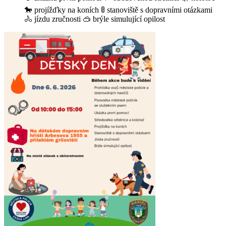
🐎 projížďky na koních 🚦 stanoviště s dopravními otázkami
🚴 jízdu zručnosti 🥽 brýle simulující opilost