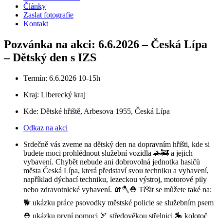
Články
Zaslat fotografie
Kontakt
Pozvánka na akci: 6.6.2026 – Česká Lípa
– Dětský den s IZS
Termín: 6.6.2026 10-15h
Kraj:
Liberecký kraj
Kde: Dětské hřiště, Arbesova 1955, Česká Lípa
Odkaz na akci
Srdečně vás zveme na dětský den na dopravním hřišti, kde si
budete moci prohlédnout služební vozidla 🚓🚒 a jejich
vybavení. Chybět nebude ani dobrovolná jednotka hasičů
města Česká Lípa, která představí svou techniku a vybavení,
například dýchací techniku, lezeckou výstroj, motorové pily
nebo zdravotnické vybavení. 🧯🪓⛑️ Těšit se můžete také na:
🐕 ukázku práce psovodky městské policie se služebním psem
⛑️ ukázku první pomoci 🏹 středověkou střelnici 🎠 kolotoč