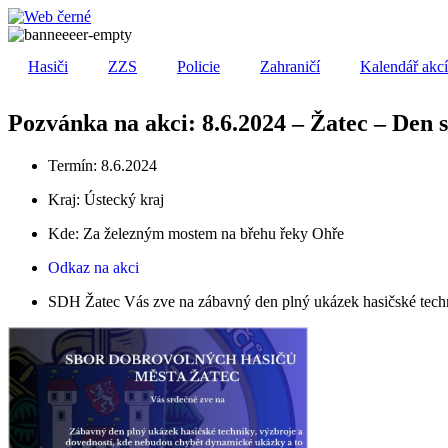
Přejít
k
obsahu
Hasiči
ZZS
Policie
Zahraničí
Kalendář akc
Pozvánka na akci: 8.6.2024 – Žatec – Den s
Termín: 8.6.2024
Kraj:
Ústecký kraj
Kde: Za železným mostem na břehu řeky Ohře
Odkaz na akci
SDH Žatec Vás zve na zábavný den plný ukázek hasičské techn