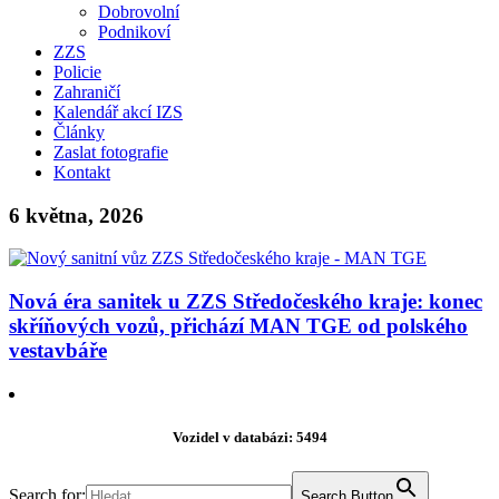
Dobrovolní
Podnikoví
ZZS
Policie
Zahraničí
Kalendář akcí IZS
Články
Zaslat fotografie
Kontakt
6 května, 2026
Nová éra sanitek u ZZS Středočeského kraje: konec
skříňových vozů, přichází MAN TGE od polského
vestavbáře
Vozidel v databázi: 5494
Search for:
Search Button