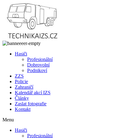
Přejít
k
obsahu
Hasiči
Profesionální
Dobrovolní
Podnikoví
ZZS
Policie
Zahraničí
Kalendář akcí IZS
Články
Zaslat fotografie
Kontakt
Menu
Hasiči
Profesionální