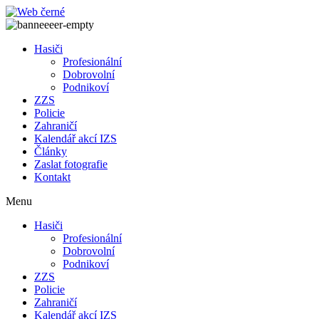
Přejít
k
obsahu
Hasiči
Profesionální
Dobrovolní
Podnikoví
ZZS
Policie
Zahraničí
Kalendář akcí IZS
Články
Zaslat fotografie
Kontakt
Menu
Hasiči
Profesionální
Dobrovolní
Podnikoví
ZZS
Policie
Zahraničí
Kalendář akcí IZS