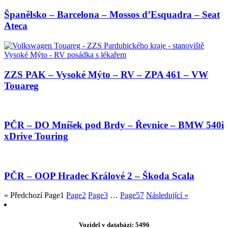
Španělsko – Barcelona – Mossos d’Esquadra – Seat
Ateca
ZZS PAK – Vysoké Mýto – RV – ZPA 461 – VW
Touareg
PČR – DO Mníšek pod Brdy – Řevnice – BMW 540i
xDrive Touring
PČR – OOP Hradec Králové 2 – Škoda Scala
« Předchozí
Page
1
Page
2
Page
3
…
Page
57
Následující »
Vozidel v databázi: 5496