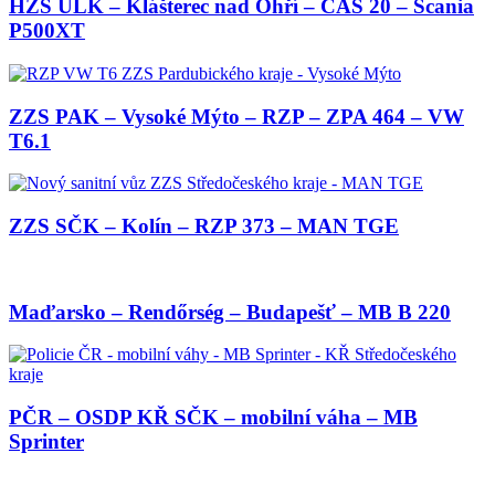
HZS ULK – Klášterec nad Ohří – CAS 20 – Scania
P500XT
ZZS PAK – Vysoké Mýto – RZP – ZPA 464 – VW
T6.1
ZZS SČK – Kolín – RZP 373 – MAN TGE
Maďarsko – Rendőrség – Budapešť – MB B 220
PČR – OSDP KŘ SČK – mobilní váha – MB
Sprinter