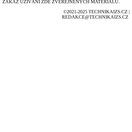
ZÁKAZ UŽÍVÁNÍ ZDE ZVEŘEJNĚNÝCH MATERIÁLŮ.
©2021-2025 TECHNIKAIZS.CZ |
REDAKCE@TECHNIKAIZS.CZ