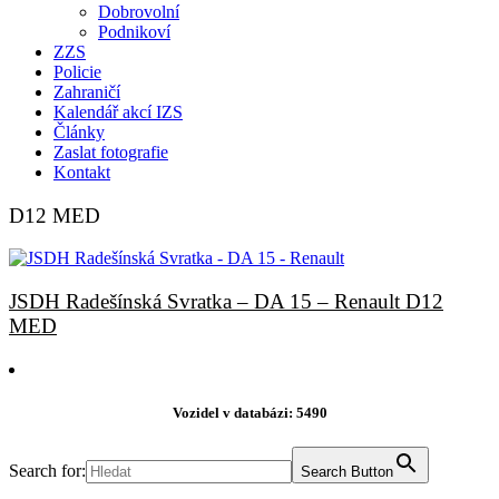
Dobrovolní
Podnikoví
ZZS
Policie
Zahraničí
Kalendář akcí IZS
Články
Zaslat fotografie
Kontakt
D12 MED
JSDH Radešínská Svratka – DA 15 – Renault D12
MED
Vozidel v databázi: 5490
Search for:
Search Button