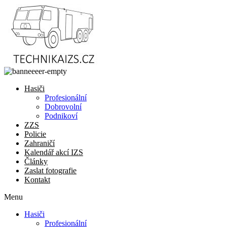
Přejít
k
obsahu
Hasiči
Profesionální
Dobrovolní
Podnikoví
ZZS
Policie
Zahraničí
Kalendář akcí IZS
Články
Zaslat fotografie
Kontakt
Menu
Hasiči
Profesionální