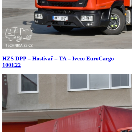
HZS DPP – Hostivař – TA – Iveco EuroCargo
100E22