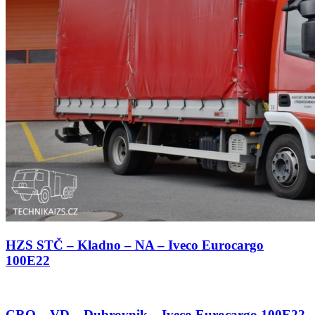
HZS STČ – Kladno – NA – Iveco Eurocargo
100E22
CRO – VD – Dubrovnik – Iveco Eurocargo 100E22