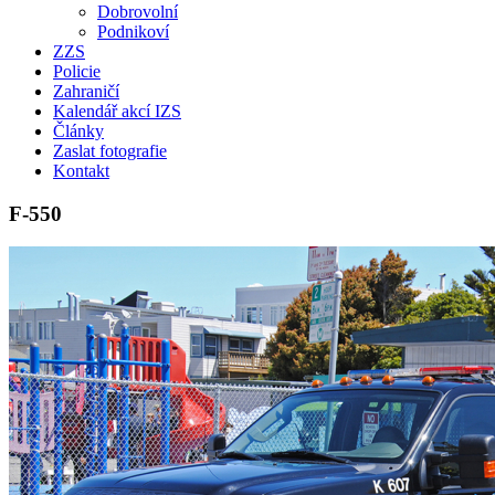
Dobrovolní
Podnikoví
ZZS
Policie
Zahraničí
Kalendář akcí IZS
Články
Zaslat fotografie
Kontakt
F-550