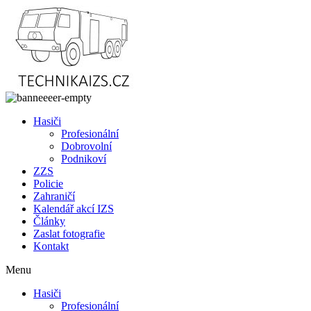
Přejít
k
obsahu
Hasiči
Profesionální
Dobrovolní
Podnikoví
ZZS
Policie
Zahraničí
Kalendář akcí IZS
Články
Zaslat fotografie
Kontakt
Menu
Hasiči
Profesionální