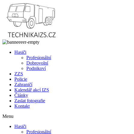
Přejít
k
obsahu
Hasiči
Profesionální
Dobrovolní
Podnikoví
ZZS
Policie
Zahraničí
Kalendář akcí IZS
Články
Zaslat fotografie
Kontakt
Menu
Hasiči
Profesionální