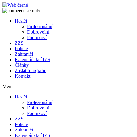
Přejít
k
obsahu
Hasiči
Profesionální
Dobrovolní
Podnikoví
ZZS
Policie
Zahraničí
Kalendář akcí IZS
Články
Zaslat fotografie
Kontakt
Menu
Hasiči
Profesionální
Dobrovolní
Podnikoví
ZZS
Policie
Zahraničí
Kalendář akcí IZS