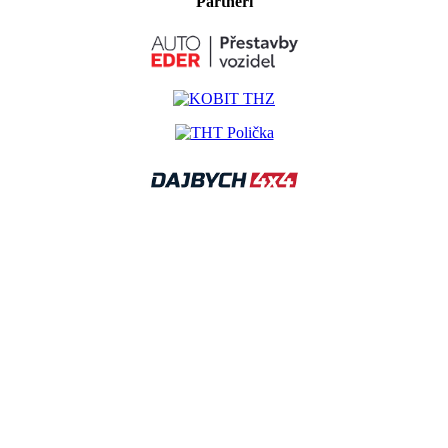
Partneři
Kalendář akcí IZS
BEZ PÍSEMNÉHO SOUHLASU REDAKCE JE PŘÍSNÝ
ZÁKAZ UŽÍVÁNÍ ZDE ZVEŘEJNĚNÝCH MATERIÁLŮ.
©2021-2025 TECHNIKAIZS.CZ |