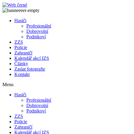
Přejít
k
obsahu
Hasiči
Profesionální
Dobrovolní
Podnikoví
ZZS
Policie
Zahraničí
Kalendář akcí IZS
Články
Zaslat fotografie
Kontakt
Menu
Hasiči
Profesionální
Dobrovolní
Podnikoví
ZZS
Policie
Zahraničí
Kalendář akcí IZS