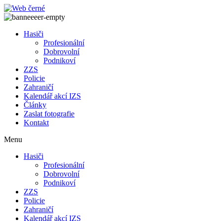
Přejít
k
obsahu
Hasiči
Profesionální
Dobrovolní
Podnikoví
ZZS
Policie
Zahraničí
Kalendář akcí IZS
Články
Zaslat fotografie
Kontakt
Menu
Hasiči
Profesionální
Dobrovolní
Podnikoví
ZZS
Policie
Zahraničí
Kalendář akcí IZS