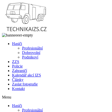
Přejít
k
obsahu
Hasiči
Profesionální
Dobrovolní
Podnikoví
ZZS
Policie
Zahraničí
Kalendář akcí IZS
Články
Zaslat fotografie
Kontakt
Menu
Hasiči
Profesionální