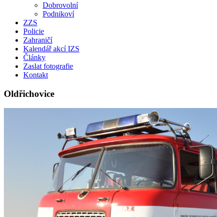
Dobrovolní
Podnikoví
ZZS
Policie
Zahraničí
Kalendář akcí IZS
Články
Zaslat fotografie
Kontakt
Oldřichovice