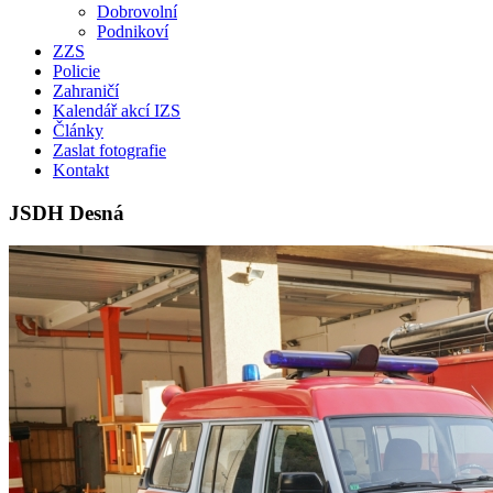
Dobrovolní
Podnikoví
ZZS
Policie
Zahraničí
Kalendář akcí IZS
Články
Zaslat fotografie
Kontakt
JSDH Desná