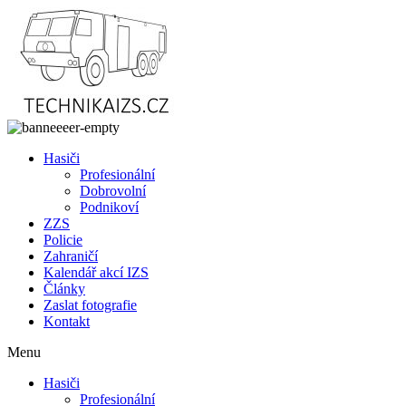
Přejít
k
obsahu
Hasiči
Profesionální
Dobrovolní
Podnikoví
ZZS
Policie
Zahraničí
Kalendář akcí IZS
Články
Zaslat fotografie
Kontakt
Menu
Hasiči
Profesionální