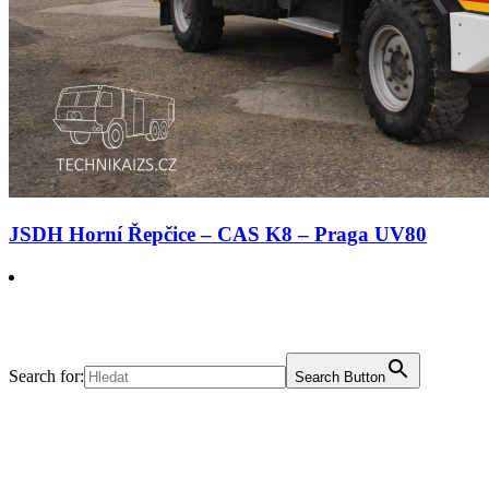
JSDH Horní Řepčice – CAS K8 – Praga UV80
Search for:
Search Button