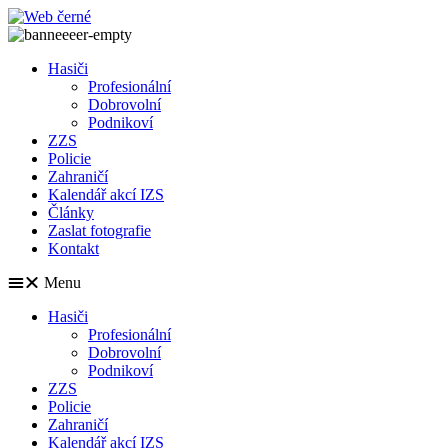
Přejít
k
obsahu
Hasiči
Profesionální
Dobrovolní
Podnikoví
ZZS
Policie
Zahraničí
Kalendář akcí IZS
Články
Zaslat fotografie
Kontakt
Menu
Hasiči
Profesionální
Dobrovolní
Podnikoví
ZZS
Policie
Zahraničí
Kalendář akcí IZS