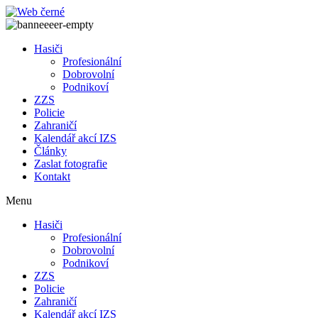
Přejít
k
obsahu
Hasiči
Profesionální
Dobrovolní
Podnikoví
ZZS
Policie
Zahraničí
Kalendář akcí IZS
Články
Zaslat fotografie
Kontakt
Menu
Hasiči
Profesionální
Dobrovolní
Podnikoví
ZZS
Policie
Zahraničí
Kalendář akcí IZS