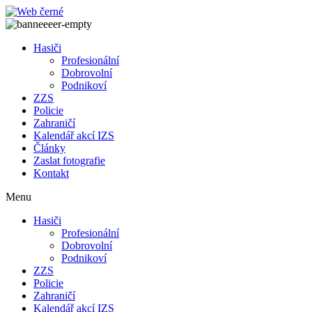
Přejít
k
obsahu
Hasiči
Profesionální
Dobrovolní
Podnikoví
ZZS
Policie
Zahraničí
Kalendář akcí IZS
Články
Zaslat fotografie
Kontakt
Menu
Hasiči
Profesionální
Dobrovolní
Podnikoví
ZZS
Policie
Zahraničí
Kalendář akcí IZS