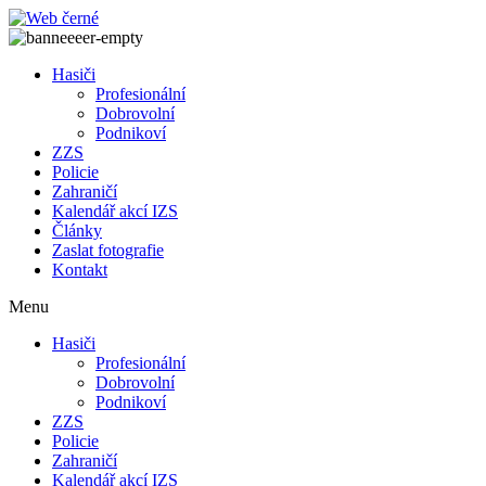
Přejít
k
obsahu
Hasiči
Profesionální
Dobrovolní
Podnikoví
ZZS
Policie
Zahraničí
Kalendář akcí IZS
Články
Zaslat fotografie
Kontakt
Menu
Hasiči
Profesionální
Dobrovolní
Podnikoví
ZZS
Policie
Zahraničí
Kalendář akcí IZS