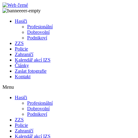
Přejít
k
obsahu
Hasiči
Profesionální
Dobrovolní
Podnikoví
ZZS
Policie
Zahraničí
Kalendář akcí IZS
Články
Zaslat fotografie
Kontakt
Menu
Hasiči
Profesionální
Dobrovolní
Podnikoví
ZZS
Policie
Zahraničí
Kalendář akcí IZS