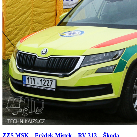
ZZS MSK – Frýdek-Místek – RV 313 – Škoda