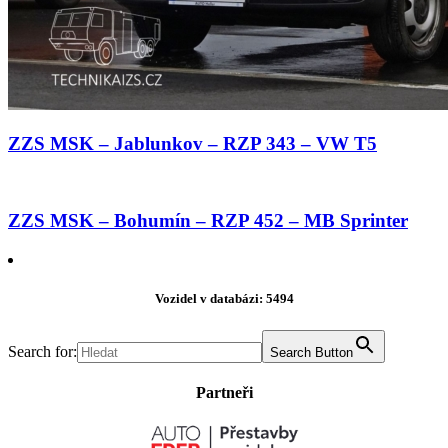
ZZS MSK – Jablunkov – RZP 343 – VW T5
ZZS MSK – Bohumín – RZP 452 – MB Sprinter
Vozidel v databázi: 5494
Search for:
Search Button
Partneři