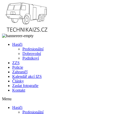
Přejít
k
obsahu
Hasiči
Profesionální
Dobrovolní
Podnikoví
ZZS
Policie
Zahraničí
Kalendář akcí IZS
Články
Zaslat fotografie
Kontakt
Menu
Hasiči
Profesionální