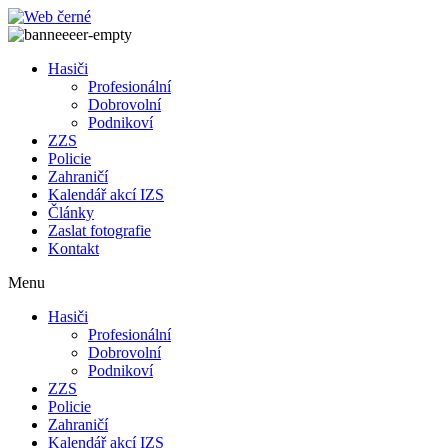
Přejít
k
obsahu
Hasiči
Profesionální
Dobrovolní
Podnikoví
ZZS
Policie
Zahraničí
Kalendář akcí IZS
Články
Zaslat fotografie
Kontakt
Menu
Hasiči
Profesionální
Dobrovolní
Podnikoví
ZZS
Policie
Zahraničí
Kalendář akcí IZS