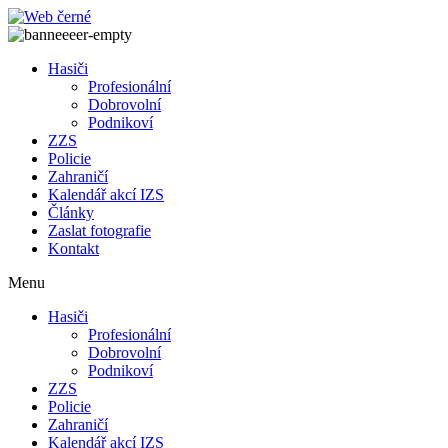
Přejít
k
obsahu
Hasiči
Profesionální
Dobrovolní
Podnikoví
ZZS
Policie
Zahraničí
Kalendář akcí IZS
Články
Zaslat fotografie
Kontakt
Menu
Hasiči
Profesionální
Dobrovolní
Podnikoví
ZZS
Policie
Zahraničí
Kalendář akcí IZS