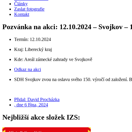
Články
Zaslat fotografie
Kontakt
Pozvánka na akci: 12.10.2024 – Svojkov – 
Termín: 12.10.2024
Kraj:
Liberecký kraj
Kde: Areál zámecké zahrady ve Svojkově
Odkaz na akci
SDH Svojkov zvou na oslavu svého 150. výročí od založení. Běh
Přidal:
David Procházka
, dne
6 října, 2024
Nejbližší akce složek IZS: