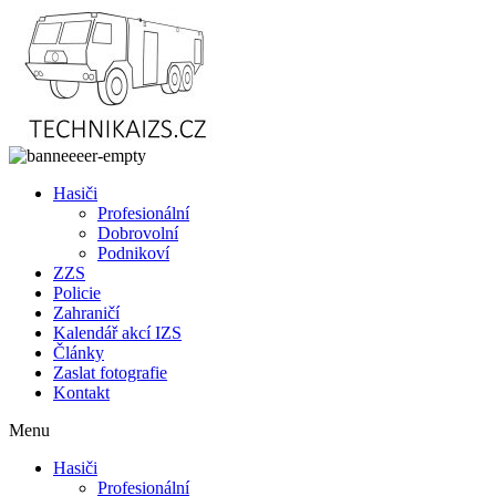
Přejít
k
obsahu
Hasiči
Profesionální
Dobrovolní
Podnikoví
ZZS
Policie
Zahraničí
Kalendář akcí IZS
Články
Zaslat fotografie
Kontakt
Menu
Hasiči
Profesionální