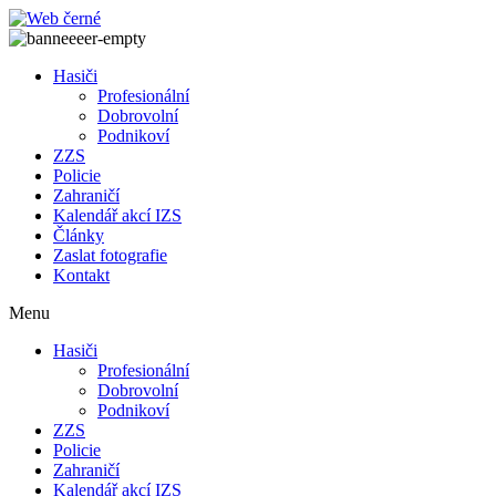
Přejít
k
obsahu
Hasiči
Profesionální
Dobrovolní
Podnikoví
ZZS
Policie
Zahraničí
Kalendář akcí IZS
Články
Zaslat fotografie
Kontakt
Menu
Hasiči
Profesionální
Dobrovolní
Podnikoví
ZZS
Policie
Zahraničí
Kalendář akcí IZS