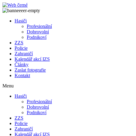
Přejít
k
obsahu
Hasiči
Profesionální
Dobrovolní
Podnikoví
ZZS
Policie
Zahraničí
Kalendář akcí IZS
Články
Zaslat fotografie
Kontakt
Menu
Hasiči
Profesionální
Dobrovolní
Podnikoví
ZZS
Policie
Zahraničí
Kalendář akcí IZS