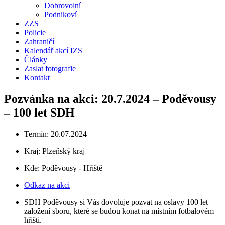
Dobrovolní
Podnikoví
ZZS
Policie
Zahraničí
Kalendář akcí IZS
Články
Zaslat fotografie
Kontakt
Pozvánka na akci: 20.7.2024 – Poděvousy
– 100 let SDH
Termín: 20.07.2024
Kraj:
Plzeňský kraj
Kde: Poděvousy - Hřiště
Odkaz na akci
SDH Poděvousy si Vás dovoluje pozvat na oslavy 100 let
založení sboru, které se budou konat na místním fotbalovém
hřišti.