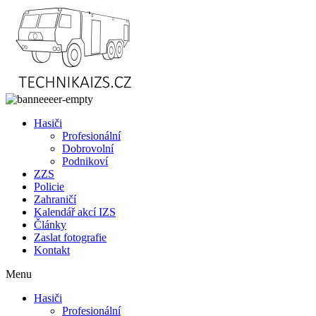
Přejít
k
obsahu
Hasiči
Profesionální
Dobrovolní
Podnikoví
ZZS
Policie
Zahraničí
Kalendář akcí IZS
Články
Zaslat fotografie
Kontakt
Menu
Hasiči
Profesionální