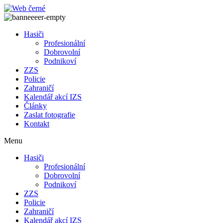
Přejít
k
obsahu
Hasiči
Profesionální
Dobrovolní
Podnikoví
ZZS
Policie
Zahraničí
Kalendář akcí IZS
Články
Zaslat fotografie
Kontakt
Menu
Hasiči
Profesionální
Dobrovolní
Podnikoví
ZZS
Policie
Zahraničí
Kalendář akcí IZS