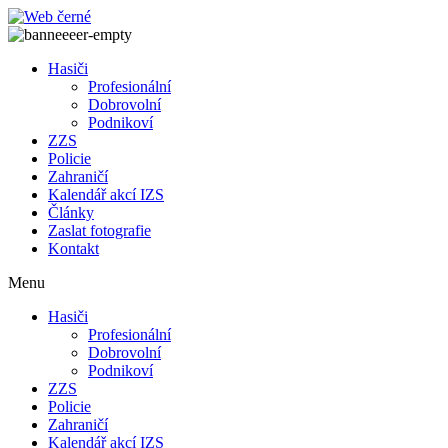
Přejít
k
obsahu
Hasiči
Profesionální
Dobrovolní
Podnikoví
ZZS
Policie
Zahraničí
Kalendář akcí IZS
Články
Zaslat fotografie
Kontakt
Menu
Hasiči
Profesionální
Dobrovolní
Podnikoví
ZZS
Policie
Zahraničí
Kalendář akcí IZS