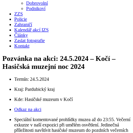
Dobrovolní
Podnikoví
ZZS
Policie
Zahraničí
Kalendář akcí IZS
Články
Zaslat fotografie
Kontakt
Pozvánka na akci: 24.5.2024 – Kočí –
Hasičská muzejní noc 2024
Termín: 24.5.2024
Kraj:
Pardubický kraj
Kde: Hasičské muzeum v Kočí
Odkaz na akci
Speciální komentované prohlídky muzea až do 23:55. Večerní
exkurze v naší expozici při umělém osvětlení. Jedinečná
příležitosti navštívit hasičské muzeum do pozdních večerních