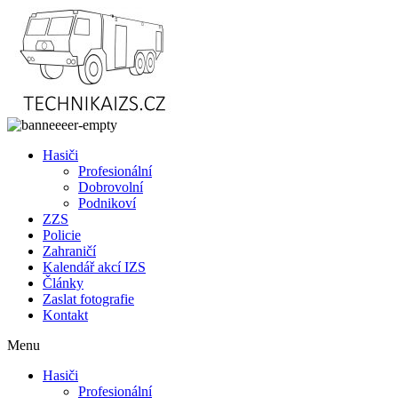
Přejít
k
obsahu
Hasiči
Profesionální
Dobrovolní
Podnikoví
ZZS
Policie
Zahraničí
Kalendář akcí IZS
Články
Zaslat fotografie
Kontakt
Menu
Hasiči
Profesionální