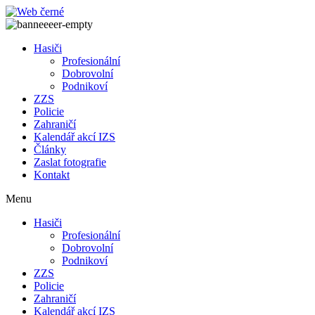
Přejít
k
obsahu
Hasiči
Profesionální
Dobrovolní
Podnikoví
ZZS
Policie
Zahraničí
Kalendář akcí IZS
Články
Zaslat fotografie
Kontakt
Menu
Hasiči
Profesionální
Dobrovolní
Podnikoví
ZZS
Policie
Zahraničí
Kalendář akcí IZS