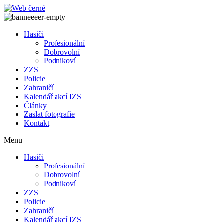
Přejít
k
obsahu
Hasiči
Profesionální
Dobrovolní
Podnikoví
ZZS
Policie
Zahraničí
Kalendář akcí IZS
Články
Zaslat fotografie
Kontakt
Menu
Hasiči
Profesionální
Dobrovolní
Podnikoví
ZZS
Policie
Zahraničí
Kalendář akcí IZS