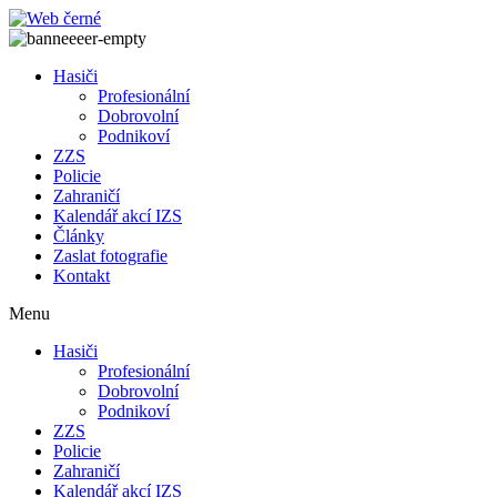
Přejít
k
obsahu
Hasiči
Profesionální
Dobrovolní
Podnikoví
ZZS
Policie
Zahraničí
Kalendář akcí IZS
Články
Zaslat fotografie
Kontakt
Menu
Hasiči
Profesionální
Dobrovolní
Podnikoví
ZZS
Policie
Zahraničí
Kalendář akcí IZS