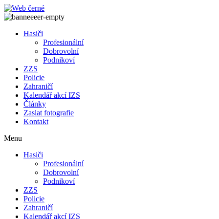
Přejít
k
obsahu
Hasiči
Profesionální
Dobrovolní
Podnikoví
ZZS
Policie
Zahraničí
Kalendář akcí IZS
Články
Zaslat fotografie
Kontakt
Menu
Hasiči
Profesionální
Dobrovolní
Podnikoví
ZZS
Policie
Zahraničí
Kalendář akcí IZS