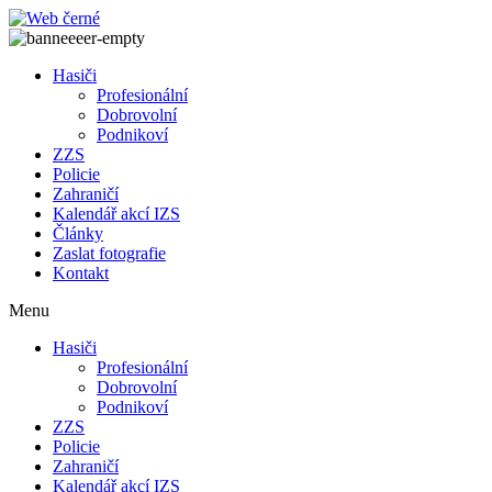
Přejít
k
obsahu
Hasiči
Profesionální
Dobrovolní
Podnikoví
ZZS
Policie
Zahraničí
Kalendář akcí IZS
Články
Zaslat fotografie
Kontakt
Menu
Hasiči
Profesionální
Dobrovolní
Podnikoví
ZZS
Policie
Zahraničí
Kalendář akcí IZS