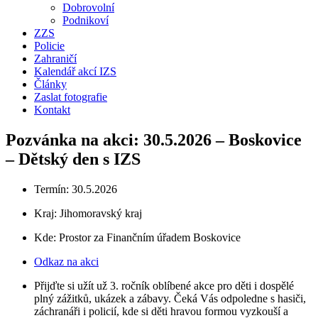
Dobrovolní
Podnikoví
ZZS
Policie
Zahraničí
Kalendář akcí IZS
Články
Zaslat fotografie
Kontakt
Pozvánka na akci: 30.5.2026 – Boskovice
– Dětský den s IZS
Termín: 30.5.2026
Kraj:
Jihomoravský kraj
Kde: Prostor za Finančním úřadem Boskovice
Odkaz na akci
Přijďte si užít už 3. ročník oblíbené akce pro děti i dospělé
plný zážitků, ukázek a zábavy. Čeká Vás odpoledne s hasiči,
záchranáři i policií, kde si děti hravou formou vyzkouší a