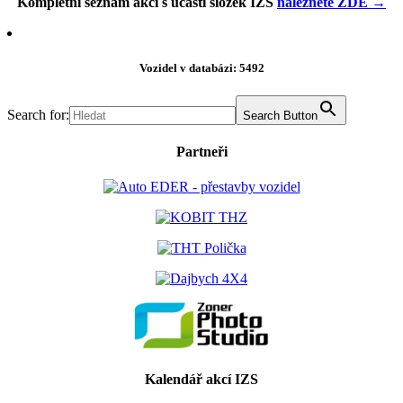
Kompletní seznam akcí s účastí složek IZS
naleznete ZDE →
Vozidel v databázi: 5492
Search for:
Search Button
Partneři
Kalendář akcí IZS